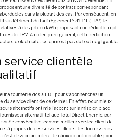
 de fournisseur, c’est lié au prix du KWh d’énergie. En
fs proposent une diversité de contrats correspondant
 abordables dans la plupart des cas. Par conséquent, en
natif au détriment du tarif réglementé d’EDF (TRV), le
elatives à des prix du kWh proposant une réduction qui
taxes du TRV. A noter qu’en général, cette réduction
ture d’électricité, ce qui n’est pas du tout négligeable.
n service clientèle
litatif
ur à tourner le dos à EDF pour s’abonner chez un
ure du service client de ce dernier. En effet, pour mieux
seurs alternatifs ont mis l’accent sur la mise en place
fournisseur alternatif tel que Total Direct Energie, par
année consécutive, comme meilleur service client de
urs à propos de ces services clients des fournisseurs
rs, c’est devenu un critère de choix incontournable pour