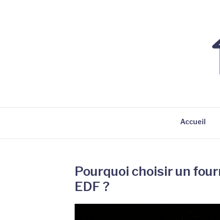
Aller
au
contenu
TESLAGROUP
Travaux maison & économie d'énergie
Accueil
Pourquoi choisir un four
EDF ?