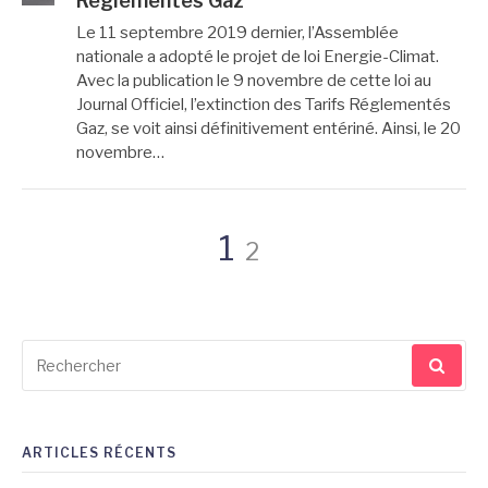
Réglementés Gaz
Le 11 septembre 2019 dernier, l’Assemblée
nationale a adopté le projet de loi Energie-Climat.
Avec la publication le 9 novembre de cette loi au
Journal Officiel, l’extinction des Tarifs Réglementés
Gaz, se voit ainsi définitivement entériné. Ainsi, le 20
novembre…
Pagination
Page
Page
1
2
des
Recherche
publications
pour
:
ARTICLES RÉCENTS